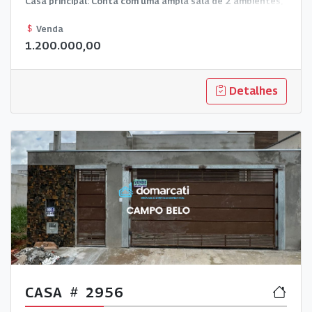
Casa principal: Conta com uma ampla sala de 2 ambientes,
3 dormitórios, sendo uma suíte, banheiro social, cozinha,
Venda
área de serviço e garagem. Casa de hóspedes: Possui uma
1.200.000,00
sala, uma suíte e uma área gourmet integrada. Na área
externa contém uma piscina de alvenaria e e quintal com
Detalhes
árvores frutíferas.
CASA
2956