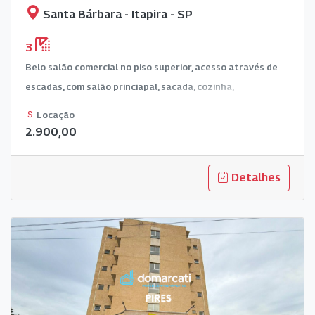
Santa Bárbara - Itapira - SP
3
Belo salão comercial no piso superior, acesso através de
escadas, com salão princiapal, sacada, cozinha,
refeitório/dispensa e 3 banheiros. Aluguel de R$ 2.900,00
Locação
mensais com IPTU incluso. Visitas mediante agendamento
2.900,00
prévio. Indispensável apresentação de fiador com imóvel
quitado ou seguro fiança para garantia do contrato.
Detalhes
Resguardamos nossos direitos por eventuais erros de
digitação. As informações podem ser alteradas sem prévio
aviso!