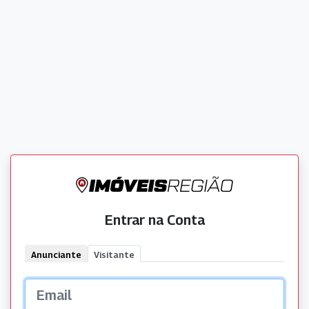
Entrar na Conta
Anunciante
Visitante
Email