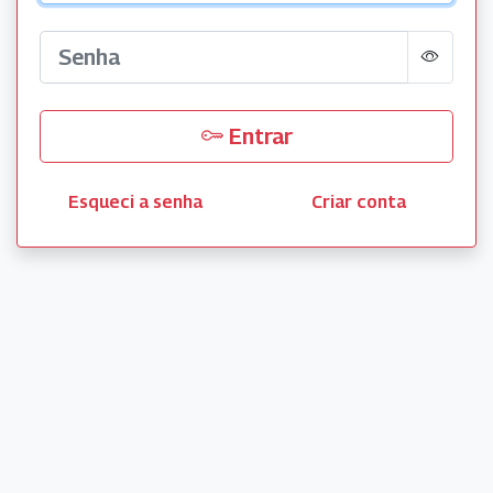
Senha
Entrar
Esqueci a senha
Criar conta