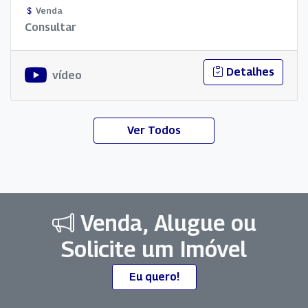
Junior, Jardim Camboriú/ Prados. O valor para a venda é R$
Venda
Consultar
520,00 o m².
Detalhes
vídeo
Ver Todos
Venda, Alugue ou
Solicite um Imóvel
Eu quero!