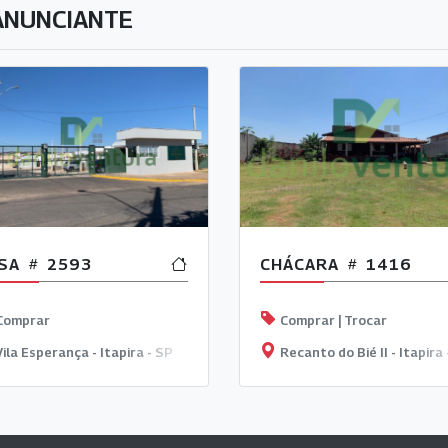
ANUNCIANTE
SA
2593
CHÁCARA
1416
Comprar
Comprar | Trocar
ila Esperança - Itapira - SP
Recanto do Bié II - Itapira 