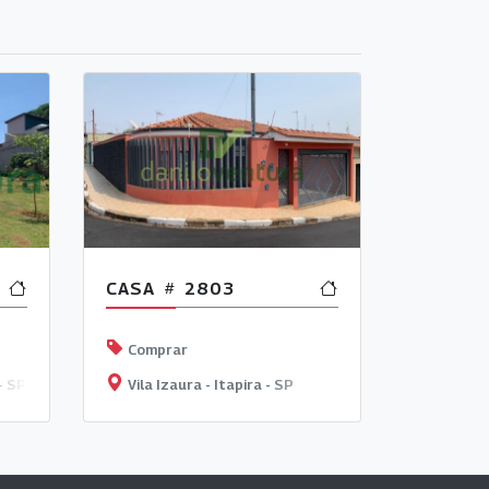
CASA
2803
Comprar
- SP
Vila Izaura - Itapira - SP