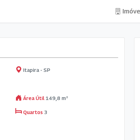
Imóve
Itapira - SP
Área Útil
149,8 m²
Quartos
3