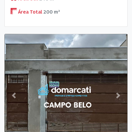
Área Total
200 m²
Previous
Next