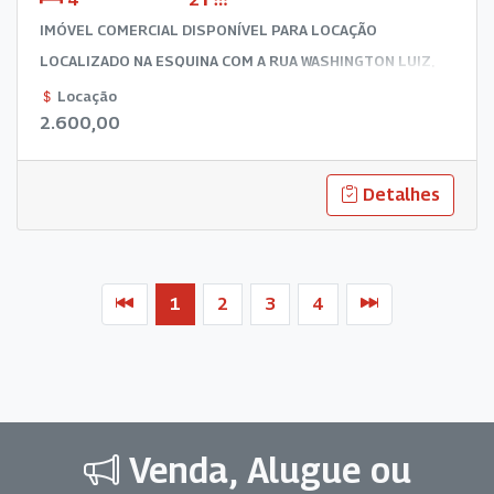
IMÓVEL COMERCIAL DISPONÍVEL PARA LOCAÇÃO
LOCALIZADO NA ESQUINA COM A RUA WASHINGTON LUIZ,
COM SALA DE RECEPÇÃO E ESPERA, 04 SALAS DE
Locação
2.600,00
ATENDIMENTO, DOIS BANHEIROS, ÁREA DE LUZ.
Detalhes
1
2
3
4
Venda, Alugue ou