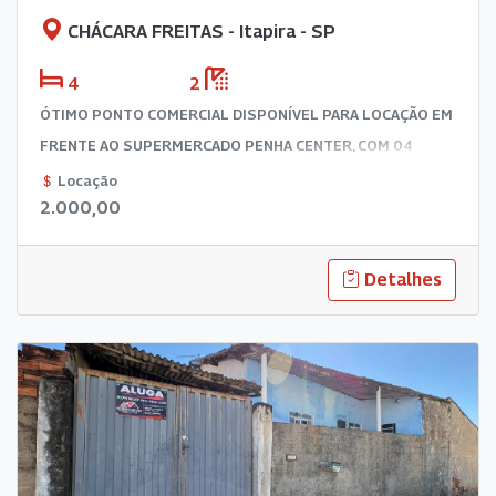
CHÁCARA FREITAS - Itapira - SP
4
2
ÓTIMO PONTO COMERCIAL DISPONÍVEL PARA LOCAÇÃO EM
FRENTE AO SUPERMERCADO PENHA CENTER, COM 04
SALAS, LAVABO, COZINHA E BANHEIRO NOS FUNDOS.
Locação
2.000,00
EXCELENTE OPORTUNIDADE PARA SEU NEGÓCIO, SITUADO
EM UMA DAS PRINCIPAIS VIAS DA CIDADE COM ALTO FLUXO
DE PEDESTRES E VEÍCULOS. AGENDE SUA VISITA E VENHA
Detalhes
CONHECER.