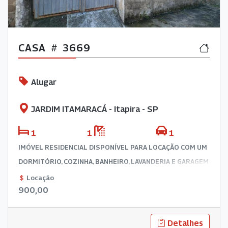
CASA
3669
Alugar
JARDIM ITAMARACÁ - Itapira - SP
1
1
1
IMÓVEL RESIDENCIAL DISPONÍVEL PARA LOCAÇÃO COM UM
DORMITÓRIO, COZINHA, BANHEIRO, LAVANDERIA E GARAGEM
COBERTA PARA UM VEÍCULO.
Locação
900,00
Detalhes