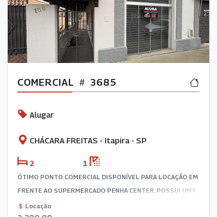
COMERCIAL
3685
Alugar
CHÁCARA FREITAS - Itapira - SP
2
1
ÓTIMO PONTO COMERCIAL DISPONÍVEL PARA LOCAÇÃO EM
FRENTE AO SUPERMERCADO PENHA CENTER. POSSUI UMA
SALA, COZINHA, BANHEIRO E PORÃO. EXCELENTE
Locação