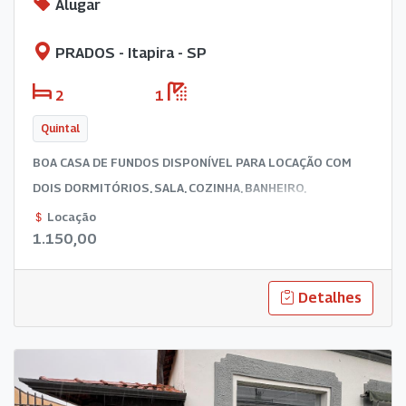
Alugar
PRADOS - Itapira - SP
2
1
Quintal
BOA CASA DE FUNDOS DISPONÍVEL PARA LOCAÇÃO COM
DOIS DORMITÓRIOS, SALA, COZINHA, BANHEIRO,
LAVANDERIA E QUINTAL.
Locação
1.150,00
Detalhes