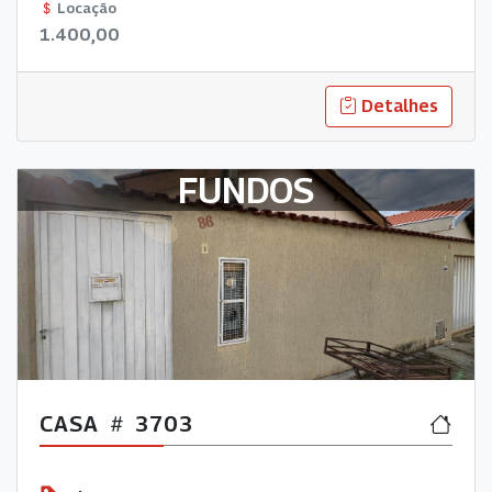
AMPLO, QUINTAL ESPAÇOSO, LAVANDERIA E GARAGEM.
Locação
1.400,00
Detalhes
FUNDOS
CASA
3703