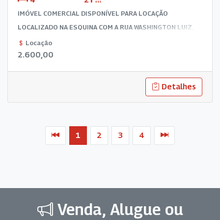
IMÓVEL COMERCIAL DISPONÍVEL PARA LOCAÇÃO
LOCALIZADO NA ESQUINA COM A RUA WASHINGTON LUIZ,
COM SALA DE RECEPÇÃO E ESPERA, 04 SALAS DE
Locação
2.600,00
ATENDIMENTO, DOIS BANHEIROS, ÁREA DE LUZ.
Detalhes
1
2
3
4
Venda, Alugue ou