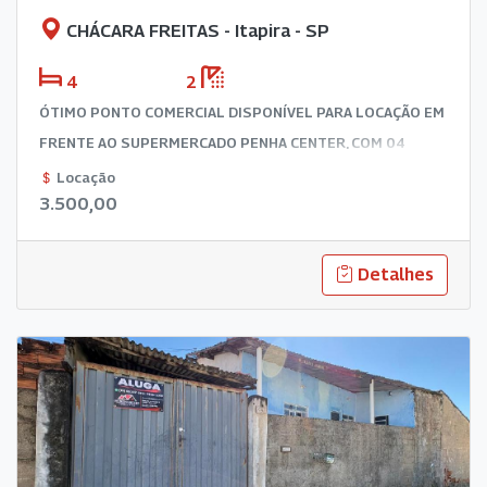
CHÁCARA FREITAS - Itapira - SP
4
2
ÓTIMO PONTO COMERCIAL DISPONÍVEL PARA LOCAÇÃO EM
FRENTE AO SUPERMERCADO PENHA CENTER, COM 04
SALAS, LAVABO, COZINHA E BANHEIRO NOS FUNDOS.
Locação
3.500,00
EXCELENTE OPORTUNIDADE PARA SEU NEGÓCIO, SITUADO
EM UMA DAS PRINCIPAIS VIAS DA CIDADE COM ALTO FLUXO
DE PEDESTRES E VEÍCULOS. AGENDE SUA VISITA E VENHA
Detalhes
CONHECER.