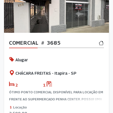
COMERCIAL
3685
Alugar
CHÁCARA FREITAS - Itapira - SP
2
1
ÓTIMO PONTO COMERCIAL DISPONÍVEL PARA LOCAÇÃO EM
FRENTE AO SUPERMERCADO PENHA CENTER. POSSUI UMA
SALA, COZINHA, BANHEIRO E PORÃO. EXCELENTE
Locação