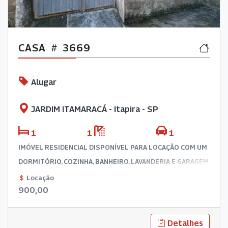
CASA
3669
Alugar
JARDIM ITAMARACÁ - Itapira - SP
1
1
1
IMÓVEL RESIDENCIAL DISPONÍVEL PARA LOCAÇÃO COM UM
DORMITÓRIO, COZINHA, BANHEIRO, LAVANDERIA E GARAGEM
COBERTA PARA UM VEÍCULO.
Locação
900,00
Detalhes