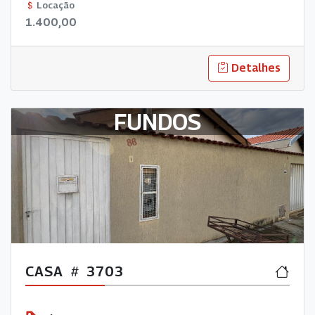
AMPLO, QUINTAL ESPAÇOSO, LAVANDERIA E GARAGEM.
Locação
1.400,00
Detalhes
FUNDOS
CASA
3703