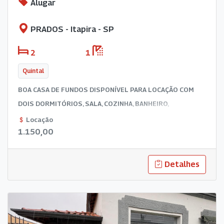
Alugar
PRADOS - Itapira - SP
2
1
Quintal
BOA CASA DE FUNDOS DISPONÍVEL PARA LOCAÇÃO COM
DOIS DORMITÓRIOS, SALA, COZINHA, BANHEIRO,
LAVANDERIA E QUINTAL.
Locação
1.150,00
Detalhes