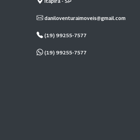
Itapira - SP
daniloventuraimoveis@gmail.com
(19) 99255-7577
(19) 99255-7577