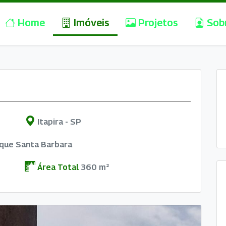
Home
Imóveis
Projetos
Sob
Itapira - SP
rque Santa Barbara
Área Total
360 m²