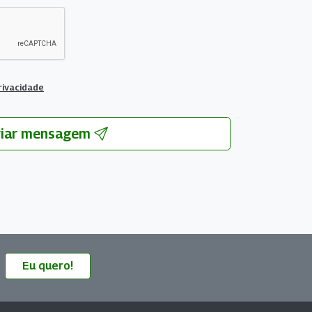
privacidade
viar mensagem
Eu quero!